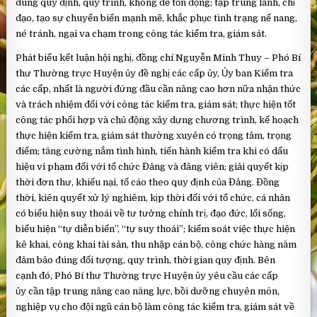
đúng quy định, quy trình, không để tồn đọng; tập trung lãnh, chỉ
đạo, tạo sự chuyển biến mạnh mẽ, khắc phục tình trạng nể nang,
né tránh, ngại va chạm trong công tác kiểm tra, giám sát.
Phát biểu kết luận hội nghị, đồng chí Nguyễn Minh Thuy – Phó Bí
thư Thường trực Huyện ủy đề nghị các cấp ủy, Ủy ban Kiểm tra
các cấp, nhất là người đứng đầu cần nâng cao hơn nữa nhận thức
và trách nhiệm đối với công tác kiểm tra, giám sát; thực hiện tốt
công tác phối hợp và chủ động xây dựng chương trình, kế hoạch
thực hiện kiểm tra, giám sát thường xuyên có trọng tâm, trọng
điểm; tăng cường nắm tình hình, tiến hành kiểm tra khi có dấu
hiệu vi phạm đối với tổ chức Đảng và đảng viên; giải quyết kịp
thời đơn thư, khiếu nại, tố cáo theo quy định của Đảng. Đồng
thời, kiên quyết xử lý nghiêm, kịp thời đối với tổ chức, cá nhân
có biểu hiện suy thoái về tư tưởng chính trị, đạo đức, lối sống,
biểu hiện “tự diễn biến”, “tự suy thoái”; kiểm soát việc thực hiện
kê khai, công khai tài sản, thu nhập cán bộ, công chức hàng năm
đảm bảo đúng đối tượng, quy trình, thời gian quy định. Bên
cạnh đó, Phó Bí thư Thường trực Huyện ủy yêu cầu các cấp
ủy cần tập trung nâng cao năng lực, bồi dưỡng chuyên môn,
nghiệp vụ cho đội ngũ cán bộ làm công tác kiểm tra, giám sát về