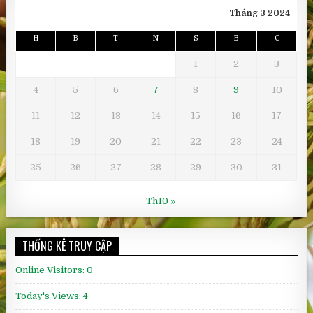
Tháng 3 2024
H
B
T
N
S
B
C
1
2
3
4
5
6
7
8
9
10
11
12
13
14
15
16
17
18
19
20
21
22
23
24
25
26
27
28
29
30
31
Th10 »
THỐNG KÊ TRUY CẬP
Online Visitors:
0
Today's Views:
4