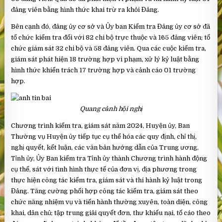
đảng viên bằng hình thức khai trừ ra khỏi Đảng.
Bên cạnh đó, đảng ủy cơ sở và Ủy ban Kiểm tra Đảng ủy cơ sở đã
tổ chức kiểm tra đối với 82 chi bộ trực thuộc và 165 đảng viên; tổ
chức giám sát 32 chi bộ và 58 đảng viên. Qua các cuộc kiểm tra,
giám sát phát hiện 18 trường hợp vi phạm, xử lý kỷ luật bằng
hình thức khiển trách 17 trường hợp và cảnh cáo 01 trường
hợp.
Quang cảnh hội nghị
Chương trình kiểm tra, giám sát năm 2024, Huyện ủy, Ban
Thường vụ Huyện ủy tiếp tục cụ thể hóa các quy định, chỉ thị,
nghị quyết, kết luận, các văn bản hướng dẫn của Trung ương,
Tỉnh ủy, Ủy Ban kiểm tra Tỉnh ủy thành Chương trình hành động
cụ thể, sát với tình hình thực tế của đơn vị, địa phương trong
thực hiện công tác kiểm tra, giám sát và thi hành kỷ luật trong
Đảng. Tăng cường phối hợp công tác kiểm tra, giám sát theo
chức năng nhiệm vụ và tiến hành thường xuyên, toàn diện, công
khai, dân chủ; tập trung giải quyết đơn, thư khiếu nại, tố cáo theo