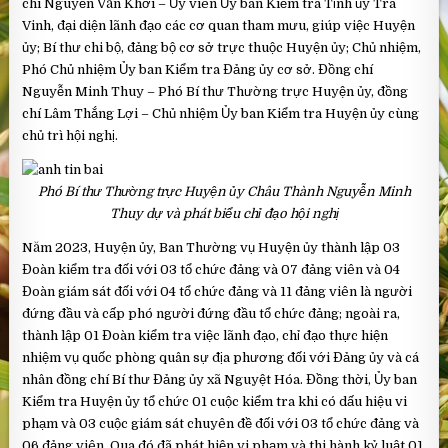
chí Nguyễn Văn Khởi – Ủy viên Ủy ban Kiểm tra Tỉnh ủy Trà
Vinh, đại diện lãnh đạo các cơ quan tham mưu, giúp việc Huyện
ủy; Bí thư chi bộ, đảng bộ cơ sở trực thuộc Huyện ủy; Chủ nhiệm,
Phó Chủ nhiệm Ủy ban Kiểm tra Đảng ủy cơ sở. Đồng chí
Nguyễn Minh Thuy – Phó Bí thư Thường trực Huyện ủy, đồng
chí Lâm Thắng Lợi – Chủ nhiệm Ủy ban Kiểm tra Huyện ủy cùng
chủ trì hội nghị.
Phó Bí thư Thường trực Huyện ủy Châu Thành Nguyễn Minh
Thuy dự và phát biểu chỉ đạo hội nghị
Năm 2023, Huyện ủy, Ban Thường vụ Huyện ủy thành lập 03
Đoàn kiểm tra đối với 03 tổ chức đảng và 07 đảng viên và 04
Đoàn giám sát đối với 04 tổ chức đảng và 11 đảng viên là người
đứng đầu và cấp phó người đứng đầu tổ chức đảng; ngoài ra,
thành lập 01 Đoàn kiểm tra việc lãnh đạo, chỉ đạo thực hiện
nhiệm vụ quốc phòng quân sự địa phương đối với Đảng ủy và cá
nhân đồng chí Bí thư Đảng ủy xã Nguyệt Hóa. Đồng thời, Ủy ban
Kiểm tra Huyện ủy tổ chức 01 cuộc kiểm tra khi có dấu hiệu vi
phạm và 03 cuộc giám sát chuyên đề đối với 03 tổ chức đảng và
06 đảng viên. Qua đó đã phát hiện vi phạm và thi hành kỷ luật 01