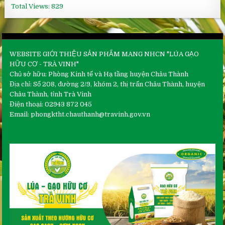
Total Views:
829
WEBSITE GIỚI THIỆU SẢN PHẨM MANG NHCN "LÚA GẠO
HỮU CƠ - TRÀ VINH"
Chủ sở hữu: Phòng Kinh tế và Hạ tầng huyện Châu Thành
Địa chỉ: Số 208, đường 2/9, khóm 2, thị trấn Châu Thành, huyện
Châu Thành, tỉnh Trà Vinh
Điện thoại: 02943 872 045
Email: phongktht.chauthanh@travinh.gov.vn